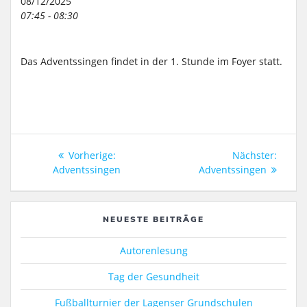
08/12/2025
07:45 - 08:30
Das Adventssingen findet in der 1. Stunde im Foyer statt.
Beitragsnavigation
Vorheriger
Nächs
Vorherige:
Nächster:
Beitrag:
Beitra
Adventssingen
Adventssingen
NEUESTE BEITRÄGE
Autorenlesung
Tag der Gesundheit
Fußballturnier der Lagenser Grundschulen