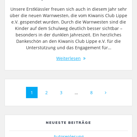
Unsere Erstklässler freuen sich auch in diesem Jahr sehr
über die neuen Warnwesten, die vom Kiwanis Club Lippe
e.V. gespendet wurden. Durch die Warnwesten sind die
Kinder auf dem Schulweg deutlich besser sichtbar –
besonders in der dunklen Jahreszeit. Ein herzliches
Dankeschön an den Kiwanis Club Lippe e.V. für die
Unterstützung und das Engagement für…
Weiterlesen
Beitragsnavigation
Seite
Seite
Seite
Seite
1
2
3
…
8
NEUESTE BEITRÄGE
Autorenlesung