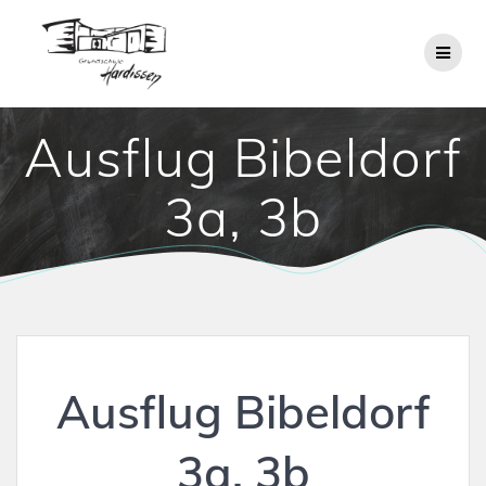
Zum
Inhalt
springen
Ausflug Bibeldorf
3a, 3b
Ausflug Bibeldorf
3a, 3b