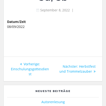
September 8, 2022
|
Datum/Zeit
08/09/2022
Beitragsnavigation
Vorheriger
Vorherige:
Nächster
Nächster:
Herbstfest
Beitrag:
Einschulungsgottesdien
Beitrag:
und Trommelzauber
st
NEUESTE BEITRÄGE
Autorenlesung