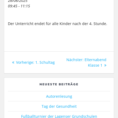
28/08/2025
09:45 - 11:15
Der Unterricht endet für alle Kinder nach der 4. Stunde.
Beitragsnavigation
Nächster
Nächster:
Elternabend
Vorheriger
Vorherige:
1. Schultag
Beitrag:
Klasse 1
Beitrag:
NEUESTE BEITRÄGE
Autorenlesung
Tag der Gesundheit
Fußballturnier der Lagenser Grundschulen