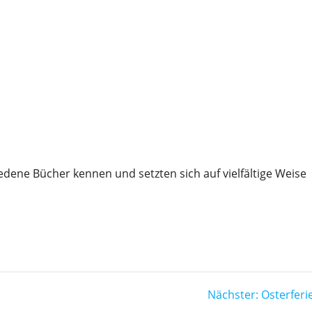
edene Bücher kennen und setzten sich auf vielfältige Weise
Nächster
Nächster:
Osterferi
Beitrag: