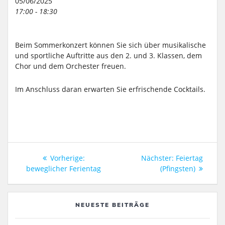
05/06/2025
17:00 - 18:30
Beim Sommerkonzert können Sie sich über musikalische
und sportliche Auftritte aus den 2. und 3. Klassen, dem
Chor und dem Orchester freuen.
Im Anschluss daran erwarten Sie erfrischende Cocktails.
Beitragsnavigation
Vorheriger
Nächster
Vorherige:
Nächster:
Feiertag
Beitrag:
Beitrag:
beweglicher Ferientag
(Pfingsten)
NEUESTE BEITRÄGE