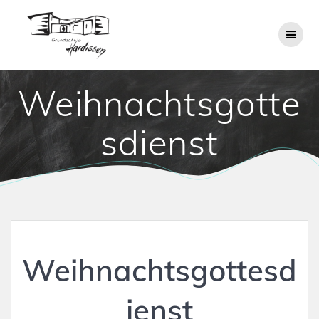
Zum
Inhalt
springen
Weihnachtsgotte
sdienst
Weihnachtsgottesd
ienst