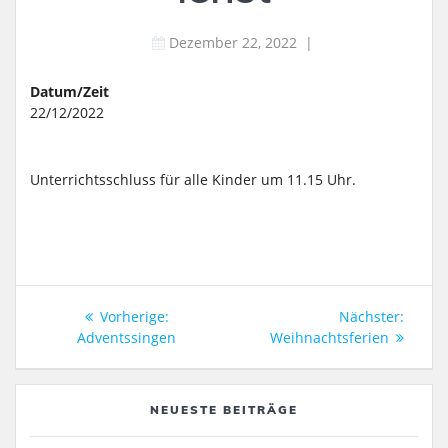
Dezember 22, 2022
|
Datum/Zeit
22/12/2022
Unterrichtsschluss für alle Kinder um 11.15 Uhr.
Beitragsnavigation
Vorheriger
Nächs
Vorherige:
Nächster:
Beitrag:
Beitra
Adventssingen
Weihnachtsferien
NEUESTE BEITRÄGE