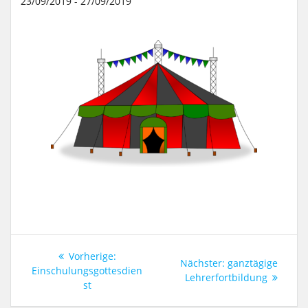
23/09/2019 - 27/09/2019
Beitragsnavigation
Vorheriger
Vorherige:
Nächster
Nächster:
ganztägige
Beitrag:
Einschulungsgottesdien
Beitrag:
Lehrerfortbildung
st