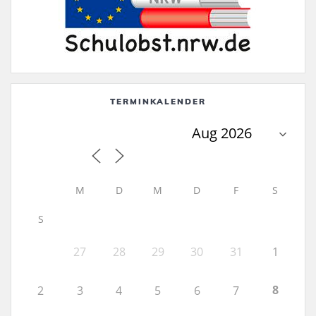
TERMINKALENDER
M
D
M
D
F
S
S
27
28
29
30
31
1
8
2
3
4
5
6
7