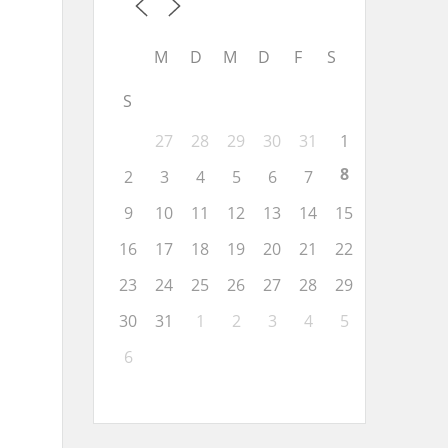
M
D
M
D
F
S
S
27
28
29
30
31
1
8
2
3
4
5
6
7
9
10
11
12
13
14
15
16
17
18
19
20
21
22
23
24
25
26
27
28
29
30
31
1
2
3
4
5
6