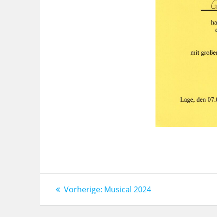
Beitragsnavigation
Vorheriger
Vorherige:
Musical 2024
Beitrag: