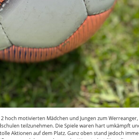
it 12 hoch motivierten Mädchen und Jungen zum Werreanger,
dschulen teilzunehmen. Die Spiele waren hart umkämpft un
tolle Aktionen auf dem Platz. Ganz oben stand jedoch imme