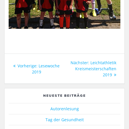
Beitragsnavigation
Nächster
Nächster:
Leichtathletik
Vorheriger
Vorherige:
Lesewoche
Beitrag:
Kreismeisterschaften
Beitrag:
2019
2019
NEUESTE BEITRÄGE
Autorenlesung
Tag der Gesundheit